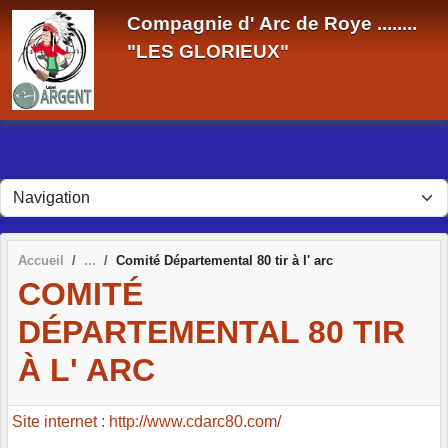
Panneau de gestion des cookies
Compagnie d' Arc de Roye ........
"LES GLORIEUX"
Accueil
Comité Départemental 80 tir à l' arc
COMITÉ
DÉPARTEMENTAL 80 TIR
À L' ARC
Site internet : http://www.cdarc80.com/